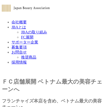
会社概要
JBAとは
JBAの取り組み
FC展開
サポーター企業
募集要項
お問合せ
推奨商品
採用情報
ＦＣ店舗展開
ベトナム最大の美容チェ
ーンへ
フランチャイズ本店を含め、ベトナム最大の美容