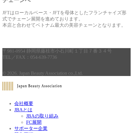
チェーンへ
JFTはローカルベース・JFTを母体としたフランチャイズ形
式でチェーン展開を進めております。
本店と合わせてベトナム最大の美容チェーンとなります。
〒981-0954 静岡県藤枝市小石川町１丁目７番３４号
TEL／FAX：054-639-7736
© 2026. Japan Beauty Association co.,Ltd.
会社概要
JBAとは
JBAの取り組み
FC展開
サポーター企業